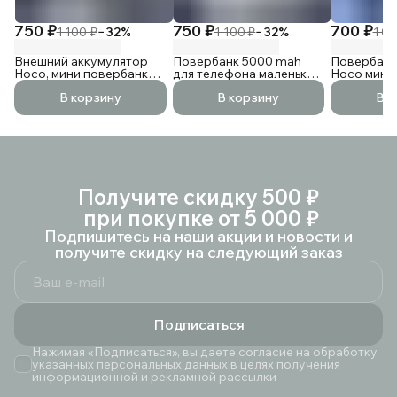
750 ₽
750 ₽
700 ₽
1 100 ₽
−
32
%
1 100 ₽
−
32
%
1 05
Внешний аккумулятор
Повербанк 5000 mah
Повербанк
Hoco, мини повербанк
для телефона маленький,
Hoco мини
для телефона, маленький
внешний аккумулятор
телефона
В корзину
В корзину
В к
5000 mAh
мини, powerbank Hoco
Получите скидку 500 ₽
при покупке от 5 000 ₽
Подпишитесь на наши акции и новости и
получите скидку на следующий заказ
Подписаться
Нажимая «Подписаться», вы даете согласие на обработку
указанных персональных данных в целях получения
информационной и рекламной рассылки